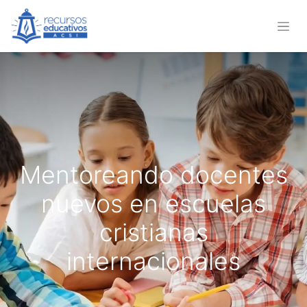
Mentoreando docentes
nuevos en escuelas
cristianas
internacionales